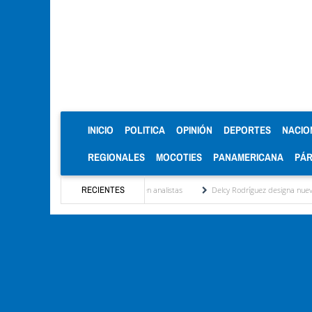
(CURRENT)
INICIO
POLITICA
OPINIÓN
DEPORTES
NACIO
REGIONALES
MOCOTIES
PANAMERICANA
PÁ
mesa de diálogo: Lo que ven analistas
RECIENTES
Delcy Rodríguez designa nuevas cabezas del ár