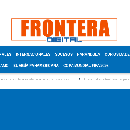
NALES
INTERNACIONALES
SUCESOS
FARÁNDULA
CURIOSIDADE
RAMO
EL VIGÍA PANAMERICANA
COPA MUNDIAL FIFA 2026
ea eléctrica para plan de ahorro
El desarrollo sostenible en el pensamiento de Alb