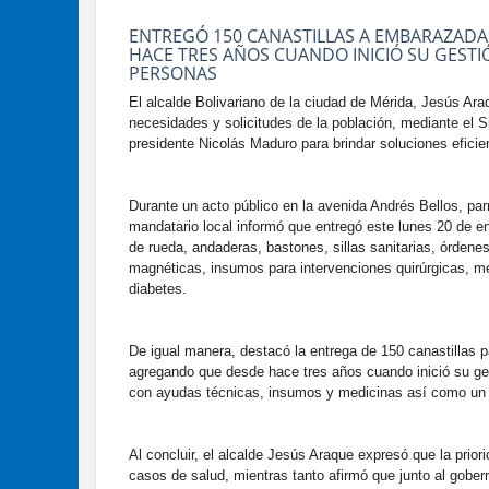
ENTREGÓ 150 CANASTILLAS A EMBARAZADA
HACE TRES AÑOS CUANDO INICIÓ SU GESTIÓ
PERSONAS
El alcalde Bolivariano de la ciudad de Mérida, Jesús Ara
necesidades y solicitudes de la población, mediante el 
presidente Nicolás Maduro para brindar soluciones eficien
Durante un acto público en la avenida Andrés Bellos, par
mandatario local informó que entregó este lunes 20 de 
de rueda, andaderas, bastones, sillas sanitarias, órden
magnéticas, insumos para intervenciones quirúrgicas, me
diabetes.
De igual manera, destacó la entrega de 150 canastillas 
agregando que desde hace tres años cuando inició su ges
con ayudas técnicas, insumos y medicinas así como un 
Al concluir, el alcalde Jesús Araque expresó que la prior
casos de salud, mientras tanto afirmó que junto al gobe