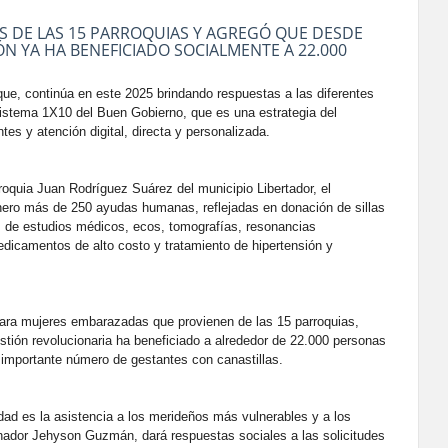
S DE LAS 15 PARROQUIAS Y AGREGÓ QUE DESDE
N YA HA BENEFICIADO SOCIALMENTE A 22.000
que, continúa en este 2025 brindando respuestas a las diferentes
Sistema 1X10 del Buen Gobierno, que es una estrategia del
tes y atención digital, directa y personalizada.
roquia Juan Rodríguez Suárez del municipio Libertador, el
enero más de 250 ayudas humanas, reflejadas en donación de sillas
es de estudios médicos, ecos, tomografías, resonancias
dicamentos de alto costo y tratamiento de hipertensión y
para mujeres embarazadas que provienen de las 15 parroquias,
tión revolucionaria ha beneficiado a alrededor de 22.000 personas
importante número de gestantes con canastillas.
idad es la asistencia a los merideños más vulnerables y a los
rnador Jehyson Guzmán, dará respuestas sociales a las solicitudes