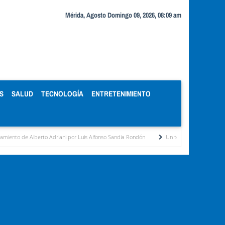
Mérida, Agosto Domingo 09, 2026, 08:09 am
S
SALUD
TECNOLOGÍA
ENTRETENIMIENTO
erto Adriani por Luis Alfonso Sandia Rondón
Un temible contendor por Ricardo Gil Ot