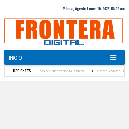
Mérida, Agosto Lunes 10, 2026, 04:12 am
INICIO
sformador de potencia en la subestación Mucuchies
RECIENTES
Gerardo Molina: “El legado de Alb
a década de espera
Comercio entre Venezuela y EE. UU. crece 113 % y alcanza su ma