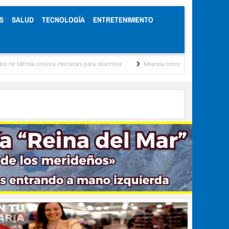
S
SALUD
TECNOLOGÍA
ENTRETENIMIENTO
elecciones para diciembre
Miranda concentra casi el 77 % de los presos políticos re