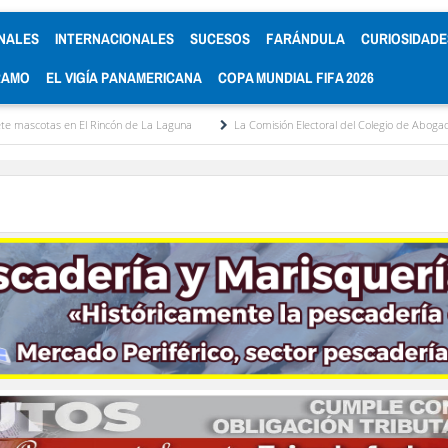
NALES
INTERNACIONALES
SUCESOS
FARÁNDULA
CURIOSIDADE
RAMO
EL VIGÍA PANAMERICANA
COPA MUNDIAL FIFA 2026
cón de La Laguna
La Comisión Electoral del Colegio de Abogados de Mérida convoca 