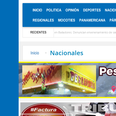
(CURRENT)
INICIO
POLITICA
OPINIÓN
DEPORTES
NACIO
REGIONALES
MOCOTIES
PANAMERICANA
PÁ
ezuela
Alerta en Bailadores: Denuncian envenenamiento de siete mascotas en El Rin
RECIENTES
Nacionales
Inicio