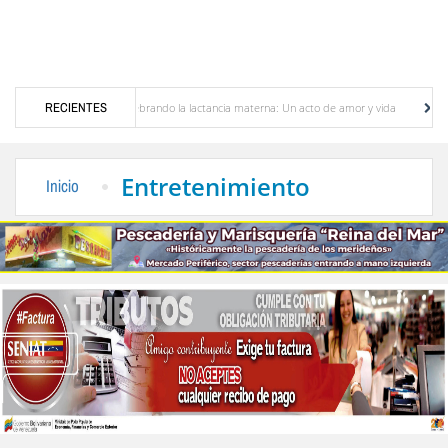
Celebrando la lactancia materna: Un acto de amor y vida
RECIENTES
Murió José Breijo, el 
 chavismo y oposición
Sergidesol ofrecerá 20 % de descuento en el pago del aseo ur
Entretenimiento
Inicio