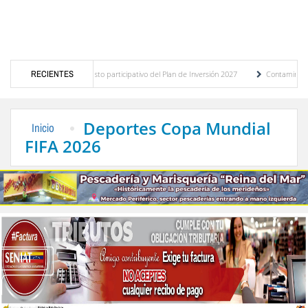
óstico del presupuesto participativo del Plan de Inversión 2027
RECIENTES
Contaminación y des
enanza de Transporte Público
“Mérida te abraza”, impulso de la identidad regional, 
Deportes Copa Mundial
Inicio
FIFA 2026