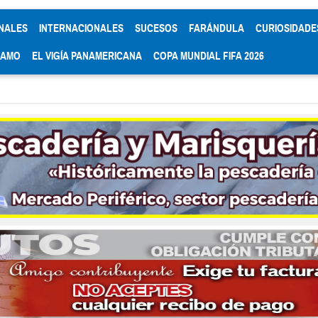
NALES
INTERNACIONALES
SUCESOS
FARÁNDULA
CURIOSIDADE
RAMO
EL VIGÍA PANAMERICANA
COPA MUNDIAL FIFA 2026