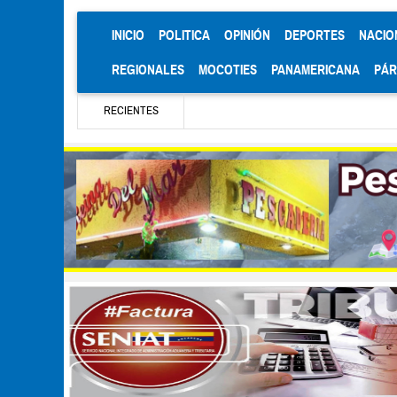
(CURRENT)
INICIO
POLITICA
OPINIÓN
DEPORTES
NACIO
REGIONALES
MOCOTIES
PANAMERICANA
PÁ
RECIENTES