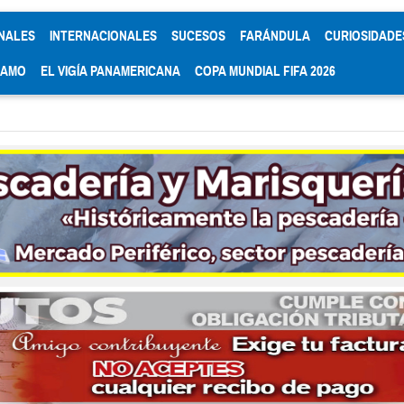
NALES
INTERNACIONALES
SUCESOS
FARÁNDULA
CURIOSIDADE
RAMO
EL VIGÍA PANAMERICANA
COPA MUNDIAL FIFA 2026