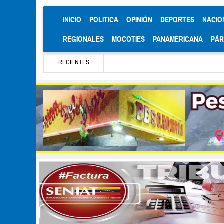
(CURRENT)
INICIO
POLITICA
OPINIÓN
DEPORTES
NACIO
REGIONALES
MOCOTIES
PANAMERICANA
PÁ
RECIENTES