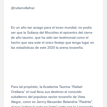
@rubenvillafraz
En un año tan aciago para el toreo mundial, no podía
ser que la Sultana del Mocotíes el epicentro del cierre
de año taurino, que ha sido tan testimonial como el
hecho que sea este el único festejo que tenga lugar en
las estadísticas de este 2020 la arena tovareña.
Para tal propósito, la Academia Taurina “Rafael
Orellana” el cual lleva sus destinos el conocido
subalterno del populoso sector tovareño de Vista
Alegre, como es Jenrry Alexander Belandria "Piedrita",
el que “echen la pata pa´lante” junto con la Licenciada