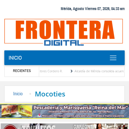
Mérida, Agosto Viernes 07, 2026, 04:33 am
INICIO
RECIENTES
a por María Eugenia Febres Cordero R.
Alcaldía de Mérida consolida acuerdos con adj
ard de la Plaza Bolívar tras daños por lluvias
Gobierno de Trump considera como “una
Mocoties
Inicio