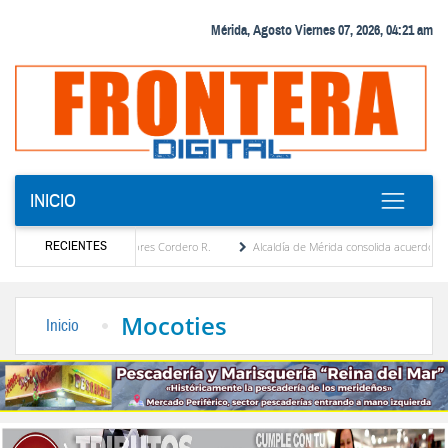
Mérida, Agosto Viernes 07, 2026, 04:21 am
INICIO
RECIENTES
por María Eugenia Febres Cordero R.
Alcaldía de Mérida consolida acuerdos con adjud
d de la Plaza Bolívar tras daños por lluvias
Gobierno de Trump considera como “una 
Mocoties
Inicio