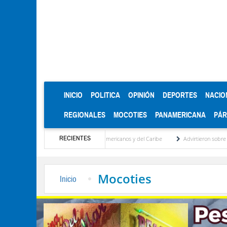
(CURRENT)
INICIO
POLITICA
OPINIÓN
DEPORTES
NACIO
REGIONALES
MOCOTIES
PANAMERICANA
PÁ
RECIENTES
s de oro en los Juegos Centroamericanos y del Caribe
Advirtieron sobre daños en las
Mocoties
Inicio