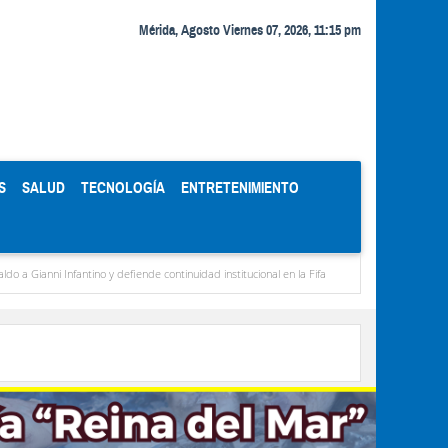
Mérida, Agosto Viernes 07, 2026, 11:15 pm
S
SALUD
TECNOLOGÍA
ENTRETENIMIENTO
Infantino y defiende continuidad institucional en la Fifa
Organismos públicos recortan