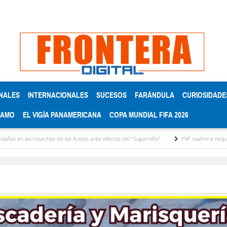
NALES
INTERNACIONALES
SUCESOS
FARÁNDULA
CURIOSIDADE
RAMO
EL VIGÍA PANAMERICANA
COPA MUNDIAL FIFA 2026
 cosechas de los Andes ante efectos del ‘‘Superniño’’
FVF reafirma respaldo a Gianni 