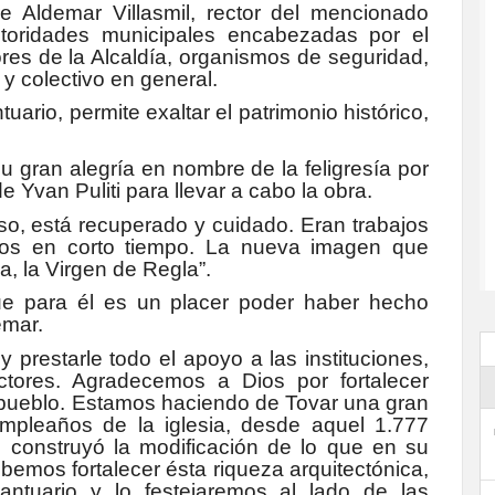
re Aldemar Villasmil, rector del mencionado
utoridades municipales encabezadas por el
tores de la Alcaldía, organismos de seguridad,
y colectivo en general.
ntuario, permite exaltar el patrimonio histórico,
u gran alegría en nombre de la feligresía por
e Yvan Puliti para llevar a cabo la obra.
o, está recuperado y cuidado. Eran trabajos
dos en corto tiempo. La nueva imagen que
, la Virgen de Regla”.
 que para él es un placer poder haber hecho
emar.
prestarle todo el apoyo a las instituciones,
ctores. Agradecemos a Dios por fortalecer
l pueblo. Estamos haciendo de Tovar una gran
mpleaños de la iglesia, desde aquel 1.777
onstruyó la modificación de lo que en su
emos fortalecer ésta riqueza arquitectónica,
ntuario y lo festejaremos al lado de las