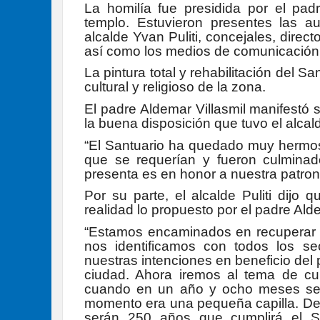
La homilía fue presidida por el pad
templo. Estuvieron presentes las a
alcalde Yvan Puliti, concejales, direc
así como los medios de comunicación 
La pintura total y rehabilitación del Sa
cultural y religioso de la zona.
El padre Aldemar Villasmil manifestó s
la buena disposición que tuvo el alcald
“El Santuario ha quedado muy hermos
que se requerían y fueron culmina
presenta es en honor a nuestra patrona
Por su parte, el alcalde Puliti dijo
realidad lo propuesto por el padre Ald
“Estamos encaminados en recuperar y 
nos identificamos con todos los se
nuestras intenciones en beneficio de
ciudad. Ahora iremos al tema de cu
cuando en un año y ocho meses se c
momento era una pequeña capilla. Deb
serán 250 años que cumplirá el Sa