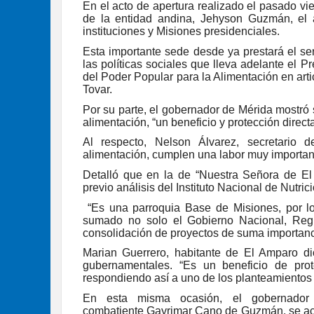
En el acto de apertura realizado el pasado vi
de la entidad andina, Jehyson Guzmán, el a
instituciones y Misiones presidenciales.
Esta importante sede desde ya prestará el serv
las políticas sociales que lleva adelante el 
del Poder Popular para la Alimentación en art
Tovar.
Por su parte, el gobernador de Mérida mostró 
alimentación, “un beneficio y protección direct
Al respecto, Nelson Álvarez, secretario
alimentación, cumplen una labor muy importan
Detalló que en la de “Nuestra Señora de El
previo análisis del Instituto Nacional de Nutrici
“Es una parroquia Base de Misiones, por lo
sumado no solo el Gobierno Nacional, Regi
consolidación de proyectos de suma importancia
Marian Guerrero, habitante de El Amparo di
gubernamentales. “Es un beneficio de prot
respondiendo así a uno de los planteamientos
En esta misma ocasión, el gobernador
combatiente
Gayrimar
Cano
de
Guzmán
, se a