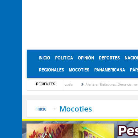
(CURRENT)
INICIO
POLITICA
OPINIÓN
DEPORTES
NACIO
REGIONALES
MOCOTIES
PANAMERICANA
PÁ
RECIENTES
institucionalización de Venezuela
Alerta en Bailadores: Denuncian envenenamiento d
Mocoties
Inicio