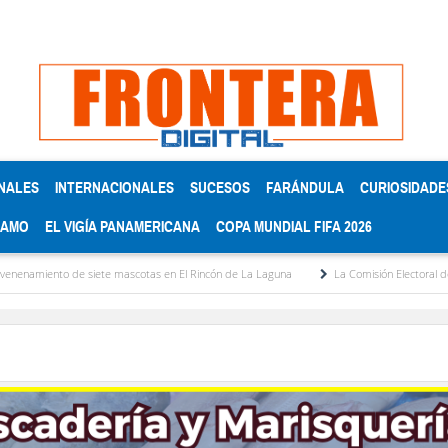
NALES
INTERNACIONALES
SUCESOS
FARÁNDULA
CURIOSIDADE
RAMO
EL VIGÍA PANAMERICANA
COPA MUNDIAL FIFA 2026
e siete mascotas en El Rincón de La Laguna
La Comisión Electoral del Colegio de A