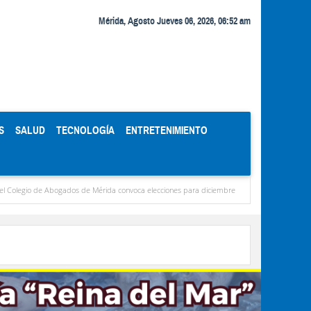
Mérida, Agosto Jueves 06, 2026, 06:52 am
S
SALUD
TECNOLOGÍA
ENTRETENIMIENTO
bogados de Mérida convoca elecciones para diciembre
Miranda concentra casi el 77 %