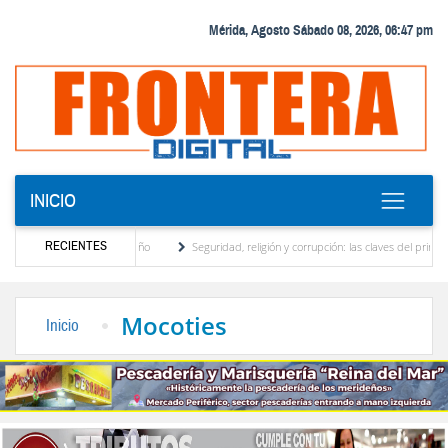
Mérida, Agosto Sábado 08, 2026, 06:47 pm
INICIO
RECIENTES
 motor turístico merideño
Seguridad, religión y corrupción: las claves del primer dis
inación eléctrica en el interior del país
La Vinotinto sub-20 gana medalla de oro en l
Mocoties
Inicio