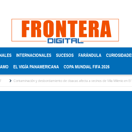
NALES
INTERNACIONALES
SUCESOS
FARÁNDULA
CURIOSIDADE
RAMO
EL VIGÍA PANAMERICANA
COPA MUNDIAL FIFA 2026
minación y desbordamiento de cloacas afecta a vecinos de Villa Milenio en El Vigía
C