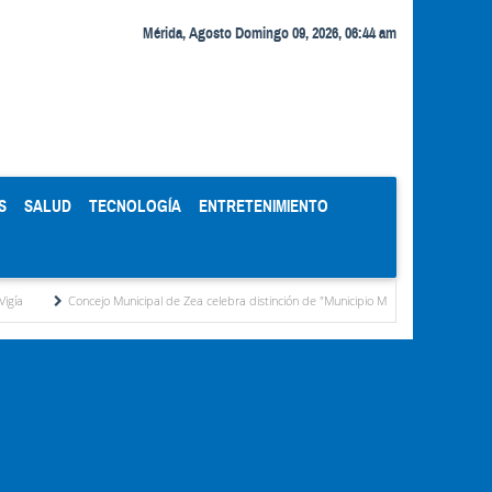
Mérida, Agosto Domingo 09, 2026, 06:44 am
S
SALUD
TECNOLOGÍA
ENTRETENIMIENTO
oncejo Municipal de Zea celebra distinción de "Municipio Modelo de Venezuela" otorgada po