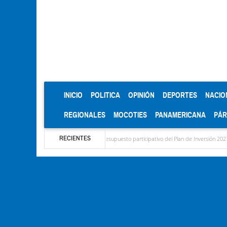
(CURRENT)
INICIO
POLITICA
OPINIÓN
DEPORTES
NACIO
REGIONALES
MOCOTIES
PANAMERICANA
PÁ
RECIENTES
 para el diagnóstico del presupuesto participativo del Plan de Inversión 2027
Conta