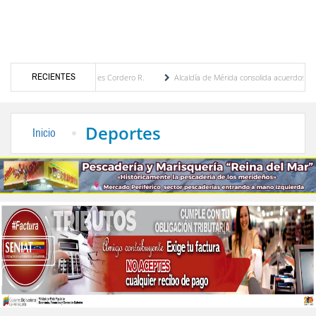
RECIENTES
r María Eugenia Febres Cordero R.
Alcaldía de Mérida consolida acuerdos con adjudic
de la Plaza Bolívar tras daños por lluvias
Gobierno de Trump considera como “una op
Deportes
Inicio