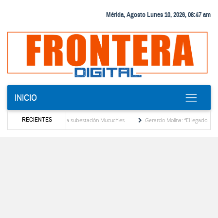
Mérida, Agosto Lunes 10, 2026, 08:47 am
INICIO
RECIENTES
tencia en la subestación Mucuchies
Gerardo Molina: “El legado de Alberto Adriani es 
ra
Comercio entre Venezuela y EE. UU. crece 113 % y alcanza su mayor nivel para 