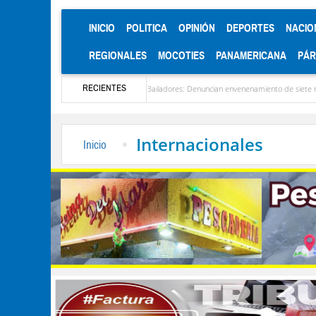
(CURRENT)
INICIO
POLITICA
OPINIÓN
DEPORTES
NACIO
REGIONALES
MOCOTIES
PANAMERICANA
PÁ
RECIENTES
ela
Alerta en Bailadores: Denuncian envenenamiento de siete mascotas en El Rincó
Internacionales
Inicio