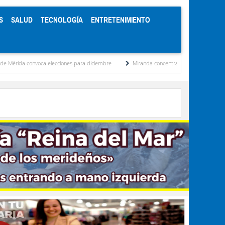
S
SALUD
TECNOLOGÍA
ENTRETENIMIENTO
ecciones para diciembre
Miranda concentra casi el 77 % de los presos políticos regis