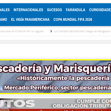
NALES
INTERNACIONALES
SUCESOS
FARÁNDULA
CURIOSIDADE
RAMO
EL VIGÍA PANAMERICANA
COPA MUNDIAL FIFA 2026
n de La Laguna
La Comisión Electoral del Colegio de Abogados de Mérida convoca el