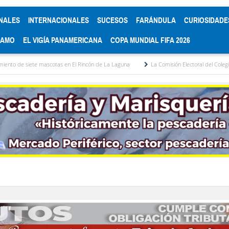
NALES
INTERNACIONALES
SUCESOS
FARÁNDULA
CURIOSIDADE
RAMO
EL VIGÍA PANAMERICANA
COPA MUNDIAL FIFA 2026
cotas en El Rincón de La Laguna
La Comisión Electoral del Colegio de Abogados de 