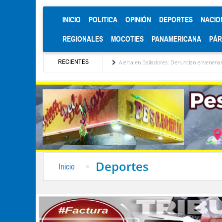
(CURRENT)
INICIO
POLITICA
OPINIÓN
DEPORTES
NACIO
REGIONALES
MOCOTIES
PANAMERICANA
PÁ
RECIENTES
lización de Venezuela
Alerta en Bailadores: Denuncian envenenamiento de siete mas
Deportes
Inicio