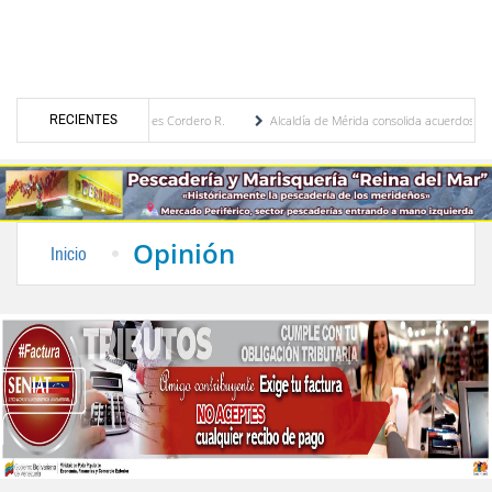
RECIENTES
 María Eugenia Febres Cordero R.
Alcaldía de Mérida consolida acuerdos con adjudica
e la Plaza Bolívar tras daños por lluvias
Gobierno de Trump considera como “una opo
Opinión
Inicio