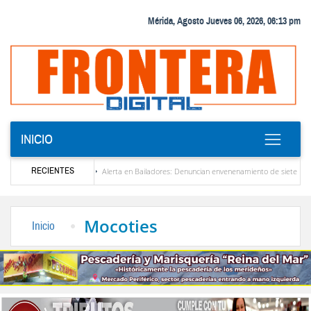
Mérida, Agosto Jueves 06, 2026, 06:13 pm
INICIO
RECIENTES
uela
Alerta en Bailadores: Denuncian envenenamiento de siete mascotas en El Rinc
s profesores en Venezuela
Delegación opositora encabezada por Dinorah Figuera llega
Mocoties
Inicio