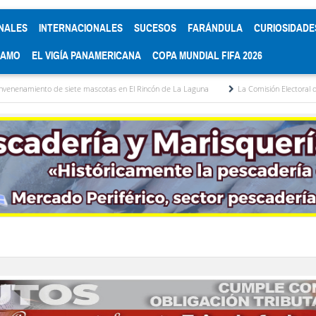
NALES
INTERNACIONALES
SUCESOS
FARÁNDULA
CURIOSIDADE
RAMO
EL VIGÍA PANAMERICANA
COPA MUNDIAL FIFA 2026
iete mascotas en El Rincón de La Laguna
La Comisión Electoral del Colegio de Abo