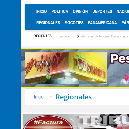
(CURRENT)
INICIO
POLITICA
OPINIÓN
DEPORTES
NACIO
REGIONALES
MOCOTIES
PANAMERICANA
PÁ
RECIENTES
titucionalización de Venezuela
Alerta en Bailadores: Denuncian envenenamiento de s
Regionales
Inicio