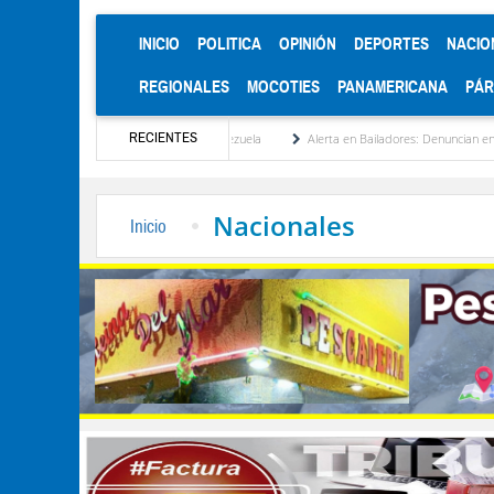
(CURRENT)
INICIO
POLITICA
OPINIÓN
DEPORTES
NACIO
REGIONALES
MOCOTIES
PANAMERICANA
PÁ
RECIENTES
ucionalización de Venezuela
Alerta en Bailadores: Denuncian envenenamiento de siet
Nacionales
Inicio