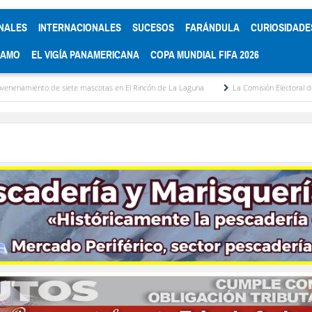
NALES
INTERNACIONALES
SUCESOS
FARÁNDULA
CURIOSIDADE
RAMO
EL VIGÍA PANAMERICANA
COPA MUNDIAL FIFA 2026
e mascotas en El Rincón de La Laguna
La Comisión Electoral del Colegio de Abogad