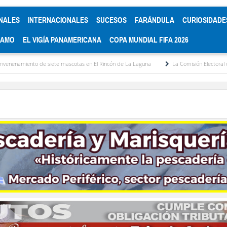
NALES
INTERNACIONALES
SUCESOS
FARÁNDULA
CURIOSIDADE
RAMO
EL VIGÍA PANAMERICANA
COPA MUNDIAL FIFA 2026
te mascotas en El Rincón de La Laguna
La Comisión Electoral del Colegio de Aboga