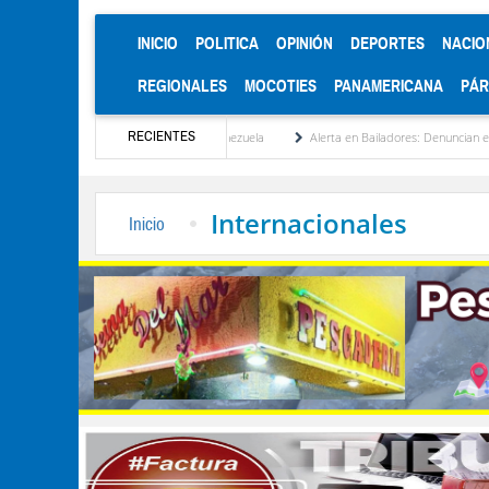
(CURRENT)
INICIO
POLITICA
OPINIÓN
DEPORTES
NACIO
REGIONALES
MOCOTIES
PANAMERICANA
PÁ
RECIENTES
tucionalización de Venezuela
Alerta en Bailadores: Denuncian envenenamiento de sie
Internacionales
Inicio