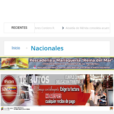
RECIENTES
 por María Eugenia Febres Cordero R.
Alcaldía de Mérida consolida acuerdos con adju
rd de la Plaza Bolívar tras daños por lluvias
Gobierno de Trump considera como “una
Nacionales
Inicio