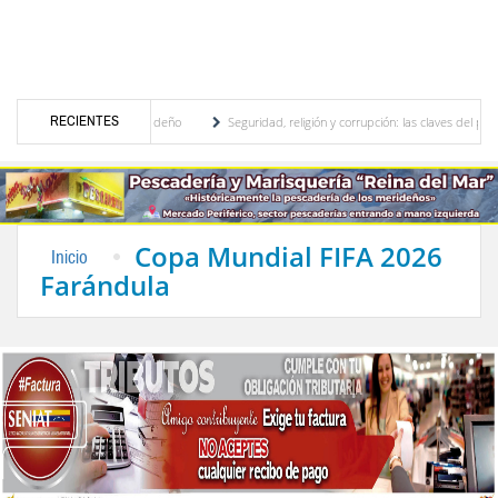
RECIENTES
nal, motor turístico merideño
Seguridad, religión y corrupción: las claves del primer
riminación eléctrica en el interior del país
La Vinotinto sub-20 gana medalla de oro 
Copa Mundial FIFA 2026
Inicio
Farándula