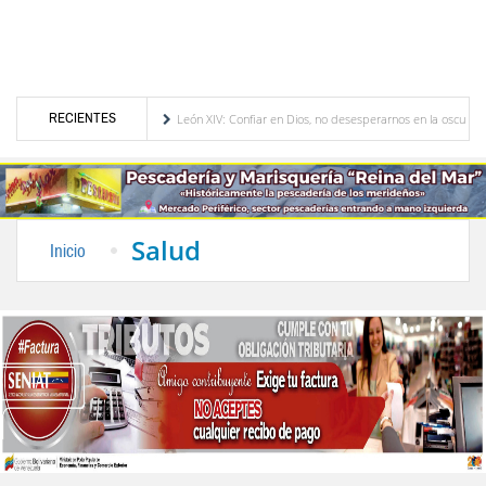
RECIENTES
é países será visible
León XIV: Confiar en Dios, no desesperarnos en la oscuridad
a eléctrica para plan de ahorro
El desarrollo sostenible en el pensamiento de Alber
Salud
Inicio