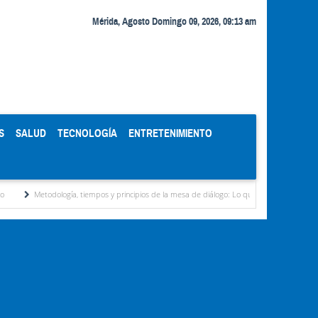
Mérida, Agosto Domingo 09, 2026, 09:13 am
S
SALUD
TECNOLOGÍA
ENTRETENIMIENTO
todología, tiempos y principios de la mesa de diálogo: Lo que ven analistas
Delcy R