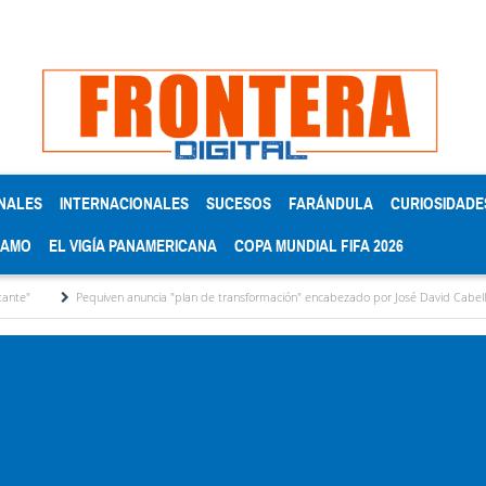
NALES
INTERNACIONALES
SUCESOS
FARÁNDULA
CURIOSIDADE
RAMO
EL VIGÍA PANAMERICANA
COPA MUNDIAL FIFA 2026
Pequiven anuncia "plan de transformación" encabezado por José David Cabello
Me