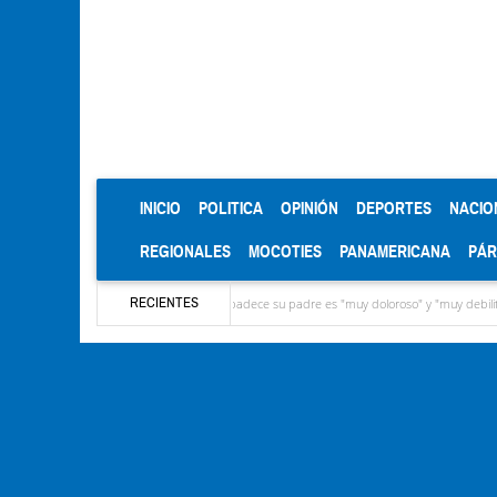
(CURRENT)
INICIO
POLITICA
OPINIÓN
DEPORTES
NACIO
REGIONALES
MOCOTIES
PANAMERICANA
PÁ
RECIENTES
EEUU, reveló que el cáncer que padece su padre es "muy doloroso" y "muy debilitante"