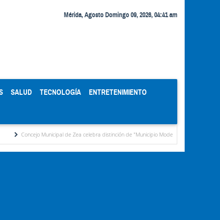
Mérida, Agosto Domingo 09, 2026, 04:41 am
S
SALUD
TECNOLOGÍA
ENTRETENIMIENTO
o Municipal de Zea celebra distinción de "Municipio Modelo de Venezuela" otorgada por el