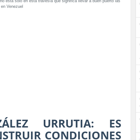
no está solo en esta travesía que significa llevar a buen puerto las
s en Venezuel
ÁLEZ URRUTIA: ES
STRUIR CONDICIONES