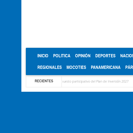
(CURRENT)
INICIO
POLITICA
OPINIÓN
DEPORTES
NACIO
REGIONALES
MOCOTIES
PANAMERICANA
PÁ
RECIENTES
a el diagnóstico del presupuesto participativo del Plan de Inversión 2027
Contamina