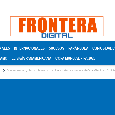
NALES
INTERNACIONALES
SUCESOS
FARÁNDULA
CURIOSIDADE
RAMO
EL VIGÍA PANAMERICANA
COPA MUNDIAL FIFA 2026
ción y desbordamiento de cloacas afecta a vecinos de Villa Milenio en El Vigía
Concej