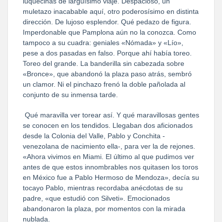
luquecinas de larguísimo viaje. Despacioso, un
muletazo inacabable aquí, otro poderosísimo en distinta
dirección. De lujoso esplendor. Qué pedazo de figura.
Imperdonable que Pamplona aún no la conozca. Como
tampoco a su cuadra: geniales «Nómada» y «Lío»,
pese a dos pasadas en falso. Porque ahí había toreo.
Toreo del grande. La banderilla sin cabezada sobre
«Bronce», que abandonó la plaza paso atrás, sembró
un clamor. Ni el pinchazo frenó la doble pañolada al
conjunto de su inmensa tarde.
Qué maravilla ver torear así. Y qué maravillosas gentes
se conocen en los tendidos. Llegaban dos aficionados
desde la Colonia del Valle, Pablo y Conchita -
venezolana de nacimiento ella-, para ver la de rejones.
«Ahora vivimos en Miami. El último al que pudimos ver
antes de que estos innombrables nos quitasen los toros
en México fue a Pablo Hermoso de Mendoza», decía su
tocayo Pablo, mientras recordaba anécdotas de su
padre, «que estudió con Silveti». Emocionados
abandonaron la plaza, por momentos con la mirada
nublada.