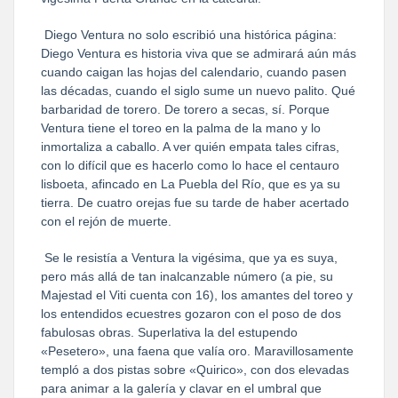
Diego Ventura no solo escribió una histórica página:
Diego Ventura es historia viva que se admirará aún más
cuando caigan las hojas del calendario, cuando pasen
las décadas, cuando el siglo sume un nuevo palito. Qué
barbaridad de torero. De torero a secas, sí. Porque
Ventura tiene el toreo en la palma de la mano y lo
inmortaliza a caballo. A ver quién empata tales cifras,
con lo difícil que es hacerlo como lo hace el centauro
lisboeta, afincado en La Puebla del Río, que es ya su
tierra. De cuatro orejas fue su tarde de haber acertado
con el rejón de muerte.
Se le resistía a Ventura la vigésima, que ya es suya,
pero más allá de tan inalcanzable número (a pie, su
Majestad el Viti cuenta con 16), los amantes del toreo y
los entendidos ecuestres gozaron con el poso de dos
fabulosas obras. Superlativa la del estupendo
«Pesetero», una faena que valía oro. Maravillosamente
templó a dos pistas sobre «Quirico», con dos elevadas
para animar a la galería y clavar en el umbral que