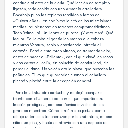
conducía al arco de la gloria. Qué lección de temple y
ligazón, todo cosido con una armonía arrolladora.
Bocabajo puso los repletos tendidos a lomos de
«Quitasueños»: en cortísimo lo citó en los mismísimos
medios, reuniéndose en terrenos comprometidísimos.
Todo 'ísimo', sí. Un lienzo de pureza. ¡Y otro más! ¡Qué
locura! Se llevaba el gentío las manos a la cabeza
mientras Ventura, sabio y apasionado, ofrecía el
corazón. Besó a este tordo vinoso, de tremendo valor,
antes de sacar a «Brillante», con el que clavó las rosas
y dos cortas al violín, sin solución de continuidad, sin
perder el ritmo. Un volcán era la plaza, que buscaba los
pañuelos. Tuvo que guardarlos cuando el caballero
pinchó y pinchó entre la decepción general.
Pero le faltaba otro cartucho y no dejó escapar el
triunfo con «Fazaendito», con el que impartió otra
lección prodigiosa, con esa técnica invisible de los
grandes maestros. Cómo toreó a dos pistas, cómo
dibujó auténticos trincherazos por los adentros, en ese
sitio que pisa, y hasta se atrevió con una especie de