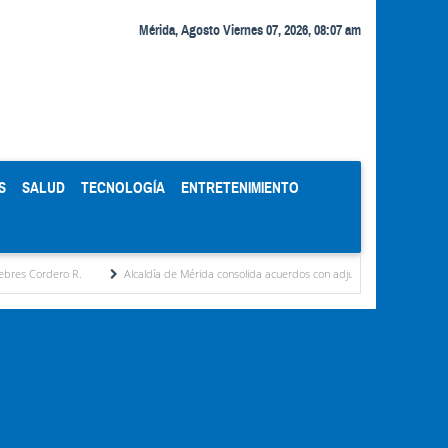
Mérida, Agosto Viernes 07, 2026, 08:07 am
S
SALUD
TECNOLOGÍA
ENTRETENIMIENTO
o R.
Alcaldía de Mérida consolida acuerdos con adjudicatarios del Mercado Periférico