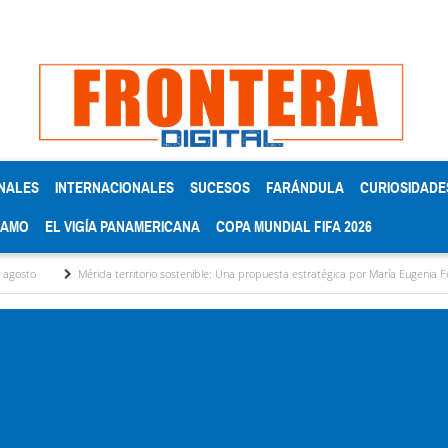
NALES
INTERNACIONALES
SUCESOS
FARÁNDULA
CURIOSIDADE
RAMO
EL VIGÍA PANAMERICANA
COPA MUNDIAL FIFA 2026
Mérida territorio sostenible: Una propuesta estratégica por María Eugenia Febres Corder