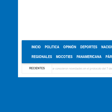
(CURRENT)
INICIO
POLITICA
OPINIÓN
DEPORTES
NACIO
REGIONALES
MOCOTIES
PANAMERICANA
PÁ
RECIENTES
Ya llegaron las delegaciones y se conocieron novedades en el protocolo del 7 de agosto