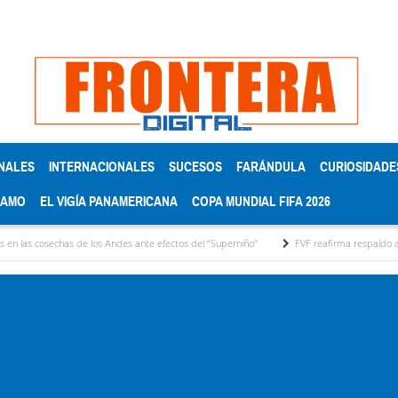
NALES
INTERNACIONALES
SUCESOS
FARÁNDULA
CURIOSIDADE
RAMO
EL VIGÍA PANAMERICANA
COPA MUNDIAL FIFA 2026
de los Andes ante efectos del ‘‘Superniño’’
FVF reafirma respaldo a Gianni Infantino y