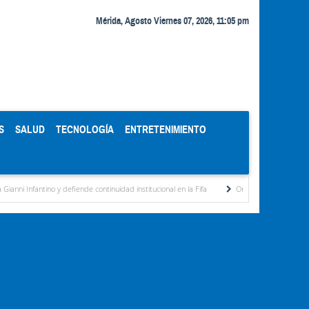
Mérida, Agosto Viernes 07, 2026, 11:05 pm
S
SALUD
TECNOLOGÍA
ENTRETENIMIENTO
 defiende continuidad institucional en la Fifa
Organismos públicos recortan horarios