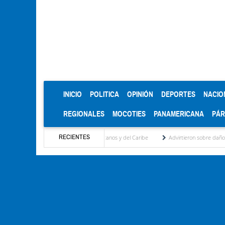
(CURRENT)
INICIO
POLITICA
OPINIÓN
DEPORTES
NACIO
REGIONALES
MOCOTIES
PANAMERICANA
PÁ
RECIENTES
en los Juegos Centroamericanos y del Caribe
Advirtieron sobre daños en las cosechas 