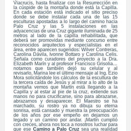
Viacrucis, hasta finalizar con la Resurrección en
la cúspide de la montaña donde está la Capilla.
En cada estación está indicado el sitio preciso
donde se debe instalar cada una de las 15
esculturas apostadas a lo largo del camino hacia
Palo Cruz y las 5 instalaciones en las
adyacencias de una Cruz gigante iluminada de 25
metros al lado de la capilla rehabilitada, que
deberá ser promovidas mediante concurso entre
reconocidos arquitectos y especialistas en el
área, entre aparecen sugeridos: Wilver Contreras,
Carolina Dávila, Ivonne Bottaro y Carolina Celis.
Señala como curadores del proyecto a la Dra.
Elizabeth Marín y al profesor Francisco Grisolia…
notamos que también dejó su celular y al
revisarlo, Marina lee el último mensaje al Ing. Ezio
Mora solicitándole los cálculos de la escultura de
la tercera caída de Jesús y al mirar a lo alto de la
montaña vemos que Martín está llegando a la
Capilla y al estar al pie de la cruz, extiende sus
manos no para crucificarse, sino para abrazarse,
abrazarnos y desaparecer. El Maestro se ha
marchado, su rostro ya no dibuja su eterna
sonrisa, está cansado y muestra la preocupación
de los años por ese empeño en dejarnos un
legado y un camino por andar. ¡Martín cumplió
con creces, ahora nos toca a nosotros luchar para
que ese
Camino a Palo Cruz
sea una realidad