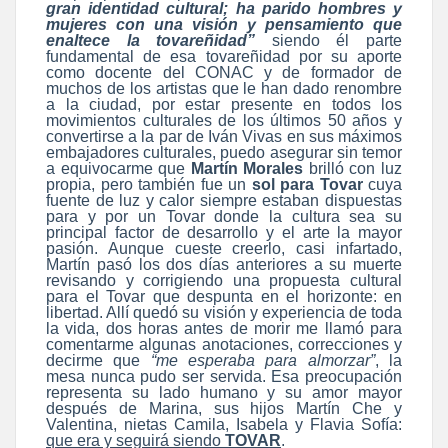
gran identidad cultural; ha parido hombres y
mujeres con una visión y pensamiento que
enaltece la tovareñidad”
siendo él parte
fundamental de esa tovareñidad por su aporte
como docente del CONAC y de formador de
muchos de los artistas que le han dado renombre
a la ciudad, por estar presente en todos los
movimientos culturales de los últimos 50 años y
convertirse a la par de Iván Vivas en sus máximos
embajadores culturales, puedo asegurar sin temor
a equivocarme que
Martín Morales
brilló con luz
propia, pero también fue un
sol para Tovar
cuya
fuente de luz y calor siempre estaban dispuestas
para y por un Tovar donde la cultura sea su
principal factor de desarrollo y el arte la mayor
pasión. Aunque cueste creerlo, casi infartado,
Martín pasó los dos días anteriores a su muerte
revisando y corrigiendo una propuesta cultural
para el Tovar que despunta en el horizonte: en
libertad. Allí quedó su visión y experiencia de toda
la vida, dos horas antes de morir me llamó para
comentarme algunas anotaciones, correcciones y
decirme que
“me esperaba para almorzar”
, la
mesa nunca pudo ser servida. Esa preocupación
representa su lado humano y su amor mayor
después de Marina, sus hijos Martín Che y
Valentina, nietas Camila, Isabela y Flavia Sofía:
que era y seguirá siendo
TOVAR
.