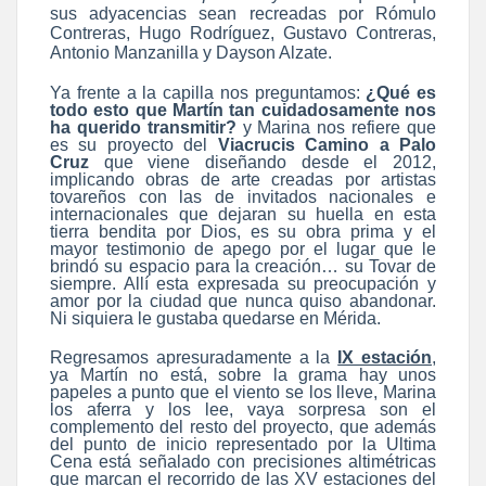
sus adyacencias sean recreadas por Rómulo
Contreras, Hugo Rodríguez, Gustavo Contreras,
Antonio Manzanilla y Dayson Alzate.
Ya frente a la capilla nos preguntamos:
¿Qué es
todo esto que Martín tan cuidadosamente nos
ha querido transmitir?
y Marina nos refiere que
es su proyecto del
Viacrucis Camino a Palo
Cruz
que viene diseñando desde el 2012,
implicando obras de arte creadas por artistas
tovareños con las de invitados nacionales e
internacionales que dejaran su huella en esta
tierra bendita por Dios, es su obra prima y el
mayor testimonio de apego por el lugar que le
brindó su espacio para la creación… su Tovar de
siempre. Allí esta expresada su preocupación y
amor por la ciudad que nunca quiso abandonar.
Ni siquiera le gustaba quedarse en Mérida.
Regresamos apresuradamente a la
IX estación
,
ya Martín no está, sobre la grama hay unos
papeles a punto que el viento se los lleve, Marina
los aferra y los lee, vaya sorpresa son el
complemento del resto del proyecto, que además
del punto de inicio representado por la Ultima
Cena está señalado con precisiones altimétricas
que marcan el recorrido de las XV estaciones del