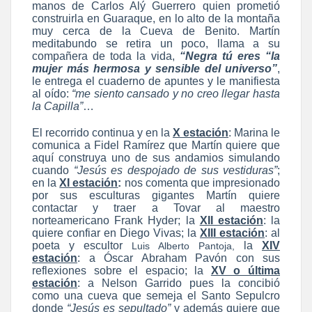
manos de Carlos Alý Guerrero quien prometió
construirla en Guaraque, en lo alto de la montaña
muy cerca de la Cueva de Benito. Martín
meditabundo se retira un poco, llama a su
compañera de toda la vida,
“Negra tú eres
“la
mujer más hermosa y sensible del universo”
,
le entrega el cuaderno de apuntes y le manifiesta
al oído:
“me siento cansado y no creo llegar hasta
la Capilla”
…
El recorrido continua y en la
X estación
: Marina le
comunica a Fidel Ramírez que Martín quiere que
aquí construya uno de sus andamios simulando
cuando
“Jesús es despojado de sus vestiduras”
;
en la
XI estación
:
nos comenta que impresionado
por sus esculturas gigantes Martín quiere
contactar y traer a Tovar al maestro
norteamericano Frank Hyder; la
XII estación
: la
quiere confiar en Diego Vivas; la
XIII estación
: al
poeta y escultor
la
XIV
Luis Alberto Pantoja,
estación
: a Óscar Abraham Pavón con sus
reflexiones sobre el espacio; la
XV o última
estación
: a Nelson Garrido pues la concibió
como una cueva que semeja el Santo Sepulcro
donde
“Jesús es sepultado”
y además quiere que