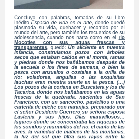
Concluyo con palabras, tomadas de su libro
inédito
Espacio de vida en el arte
, donde quedó
plasmada su vida, quehacer y recorrido por el
mundo del arte, pero también los recuerdos de su
adolescencia, cuando nos narra cómo en el
rio
Mocotíes con sus aguas frescas y
transparentes
, quedó:
Un aliciente en nuestra
infancia, construíamos pozos con árboles
secos que estaban caídos en el monte, ramas
y piedras donde nos bañábamos después de
la escuela o los fines de semana, o bien la
pesca con anzuelos o costales a la orilla de
rio: voladores, anguilas o las exquisitas
lauchas eran nuestra suerte en la pesca. (…)
Los pozos de la coriana en Buscatera y los de
Tacarica, donde nos bañábamos en las aguas
frescas de la quebrada, nacientes de San
Francisco, con un sancocho, pastelitos o una
carterita de miche con naranjas, preparado por
el señor Desiderio Guerrero su señora esposa
Lastenia y sus hijos. Días maravillosos…
lugares donde se concentraba las riquezas de
los sonidos y murmullos del rio, el canto de las
aves, la variedad de matices de las montañas,
la luz del sol que filtra sus rayos entre la