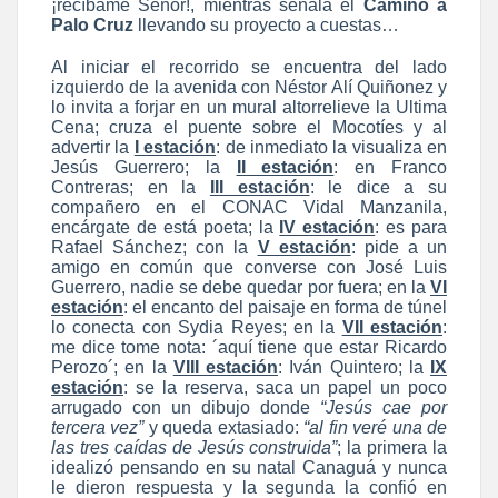
¡recíbame Señor!, mientras señala el
Camino a
Palo Cruz
llevando su proyecto a cuestas…
Al iniciar el recorrido se encuentra del lado
izquierdo de la avenida con Néstor Alí Quiñonez y
lo invita a forjar en un mural altorrelieve la Ultima
Cena; cruza el puente sobre el Mocotíes y al
advertir la
I estación
: de inmediato la visualiza en
Jesús Guerrero; la
II estación
: en Franco
Contreras; en la
III estación
: le dice a su
compañero en el CONAC Vidal Manzanila,
encárgate de está poeta; la
IV estación
: es para
Rafael Sánchez; con la
V estación
: pide a un
amigo en común que converse con José Luis
Guerrero, nadie se debe quedar por fuera; en la
VI
estación
: el encanto del paisaje en forma de túnel
lo conecta con Sydia Reyes; en la
VII estación
:
me dice tome nota: ´aquí tiene que estar Ricardo
Perozo´; en la
VIII estación
: Iván Quintero; la
IX
estación
: se la reserva, saca un papel un poco
arrugado con un dibujo donde
“Jesús cae por
tercera vez”
y queda extasiado:
“al fin veré una de
las tres caídas de Jesús construida”
; la primera la
idealizó pensando en su natal Canaguá y nunca
le dieron respuesta y la segunda la confió en