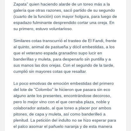
Zapata” quien haciendo alarde de un toreo más a la
galería que otras razones, sacó partido de su segundo
(cuarto de la función) con mayor holgura, para luego de
espadazo fulminante desprendido cortar una oreja. En
su primero, estuvo voluntarioso.
Similares cotas transcurrió el trasteo de El Fandi, frente
al quinto, animal de pastueña y dócil embestidas, a los
que el veterano espada granadino supo lucir en
banderillas y muleta, para despenarlo sin puntilla y a
sus manos las dos orejas. Con el segundo de la tarde,
cumplió sin mayores cotas que resaltar.
Lo poco emotivas de emoción embestidas del primero
del lote de “Colombo” le hicieron que pasara sin eco
alguno ante los presentes, encontrándose decoroso,
pero lo mejor vino con el que cerraba plaza, noble y
colaborador astado, al que toreo a placer por ambos
pitones, de capa y muleta, así como banderilleó a
plenitud. La petición del indulto no se hizo esperar para
el palco asomar el pañuelo naranja y de esta manera