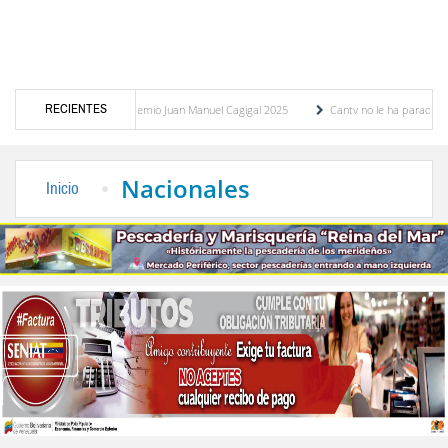
RECIENTES
ción Honorífica del Premio Juan Manuel Cagigal 2025
Cantv no le ha parado a las dem
al para sumarse al Plan Nacional de Ahorro de Energía y Agua
Francisco Javier Rodríg
Nacionales
Inicio