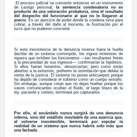
El proceso judicial se convierte entonces en un instrumento
de castigo personal;
la sentencia condenatoria no es
producto de una valoración probatoria, sino el resultado
del despecho del funcionario al que no le llegaron al
precio
. Es un ejercicio de poder donde la condena sirve para
cobrar, a través del daño al inocente, la frustración por el
lucro que no pudieron concretar.
Si esta inexistencia de la denuncia inversa fuera la huella
dactilar de un sistema corrompido, los signos exteriores de
riqueza que exhiben los funcionarios —tan insultantes frente
a la precariedad de sus ingresos— confirmarían la hipótesis.
Si ellos fueran honestos, denunciarían; pero como están
abiertos a la extorsión, prefieren la ostentación que delata la
venta de la justicia. El sistema no posee anticuerpos porque
ha dejado de considerar el soborno como un cuerpo extraño.
Sin embargo, aunque crean que no dejan huellas porque los
vasos comunicantes ocultan el fluido, el largo brazo de la
ley, paciente y certero, terminará por capturarlos.
Por ello,
el escándalo nunca surgirá de una denuncia
interna, sino del estallido inevitable de una avaricia que,
al volverse insostenible, terminará por esputar la
realidad de un sistema que nunca habría sido más que
una fachada
.