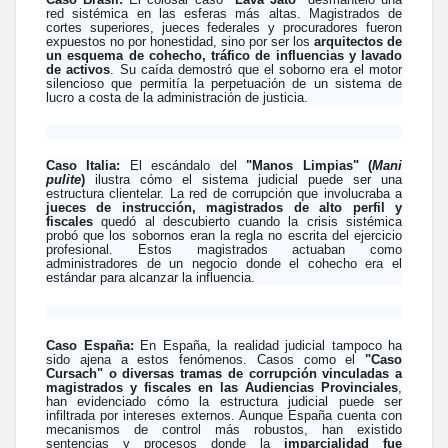
red sistémica en las esferas más altas. Magistrados de
cortes superiores, jueces federales y procuradores fueron
expuestos no por honestidad, sino por ser los
arquitectos de
un esquema de cohecho, tráfico de influencias y lavado
de activos
. Su caída demostró que el soborno era el motor
silencioso que permitía la perpetuación de un sistema de
lucro a costa de la administración de justicia.
Caso Italia:
El escándalo del
"Manos Limpias" (
Mani
pulite
)
ilustra cómo el sistema judicial puede ser una
estructura clientelar. La red de corrupción que involucraba a
jueces de instrucción, magistrados de alto perfil y
fiscales
quedó al descubierto cuando la crisis sistémica
probó que los sobornos eran la regla no escrita del ejercicio
profesional. Estos magistrados actuaban como
administradores de un negocio donde el cohecho era el
estándar para alcanzar la influencia.
Caso España:
En España, la realidad judicial tampoco ha
sido ajena a estos fenómenos. Casos como el
"Caso
Cursach" o diversas tramas de corrupción vinculadas a
magistrados y fiscales en las Audiencias Provinciales
,
han evidenciado cómo la estructura judicial puede ser
infiltrada por intereses externos. Aunque España cuenta con
mecanismos de control más robustos, han existido
sentencias y procesos donde la
imparcialidad fue