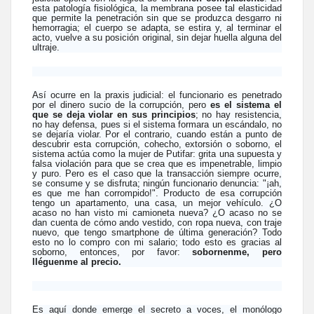
esta patología fisiológica, la membrana posee tal elasticidad
que permite la penetración sin que se produzca desgarro ni
hemorragia; el cuerpo se adapta, se estira y, al terminar el
acto, vuelve a su posición original, sin dejar huella alguna del
ultraje.
Así ocurre en la praxis judicial: el funcionario es penetrado
por el dinero sucio de la corrupción, pero
es el sistema el
que se deja violar en sus principios
; no hay resistencia,
no hay defensa, pues si el sistema formara un escándalo, no
se dejaría violar. Por el contrario, cuando están a punto de
descubrir esta corrupción, cohecho, extorsión o soborno, el
sistema actúa como la mujer de Putifar: grita una supuesta y
falsa violación para que se crea que es impenetrable, limpio
y puro. Pero es el caso que la transacción siempre ocurre,
se consume y se disfruta; ningún funcionario denuncia: "¡ah,
es que me han corrompido!". Producto de esa corrupción
tengo un apartamento, una casa, un mejor vehículo. ¿O
acaso no han visto mi camioneta nueva? ¿O acaso no se
dan cuenta de cómo ando vestido, con ropa nueva, con traje
nuevo, que tengo smartphone de última generación? Todo
esto no lo compro con mi salario; todo esto es gracias al
soborno, entonces, por favor:
sobornenme, pero
lléguenme al precio.
Es aquí donde emerge el secreto a voces, el monólogo