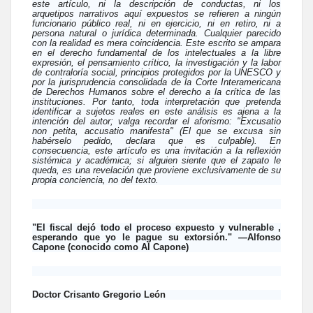
este artículo, ni la descripción de conductas, ni los
arquetipos narrativos aquí expuestos se refieren a ningún
funcionario público real, ni en ejercicio, ni en retiro, ni a
persona natural o jurídica determinada. Cualquier parecido
con la realidad es mera coincidencia. Este escrito se ampara
en el derecho fundamental de los intelectuales a la libre
expresión, el pensamiento crítico, la investigación y la labor
de contraloría social, principios protegidos por la UNESCO y
por la jurisprudencia consolidada de la Corte Interamericana
de Derechos Humanos sobre el derecho a la crítica de las
instituciones. Por tanto, toda interpretación que pretenda
identificar a sujetos reales en este análisis es ajena a la
intención del autor; valga recordar el aforismo: "Excusatio
non petita, accusatio manifesta" (El que se excusa sin
habérselo pedido, declara que es culpable). En
consecuencia, este artículo es una invitación a la reflexión
sistémica y académica; si alguien siente que el zapato le
queda, es una revelación que proviene exclusivamente de su
propia conciencia, no del texto.
"El fiscal dejó todo el proceso expuesto y vulnerable ,
esperando que yo le pague su extorsión." —Alfonso
Capone (conocido como Al Capone)
Doctor Crisanto Gregorio León