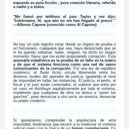
expuesto es pura ficción , pura creación literaria, referido
a nadie y a todos.
"Me llamó por teléfono el juez Taylor y me dijo:
'Sobórname, Al, que aún no me has llegado al precio'."
—Alfonso Capone (conocido como Al Capone)
No hay un solo registro veraz donde un órgano de prueba o
un funcionario, cualquiera que sea, haya denunciado que se
le ha querido sobornar; nadie, ninguno, ha dicho en ningún
momento: fíjese que me están proponiendo corrupción. Esta
anomalía estadística es la prueba de un fallo en la matrix
y de que el sistema funciona como una red de vasos
comunicantes de la corrupción
. Por una ley de equilibrio
sistémico, el fluido ilícito circula libremente entre los
diversos niveles del operador de justicia, igualando el nivel
de impunidad en todas las instancias. El policía, el perito, el
fiscal y el juez están conectados; el soborno que entra por
un vaso se distribuye equitativamente por todo el sistema,
impidiendo que cualquiera de ellos se atreva a "poner los
ganchos", pues denunciar a otro sería, en esencia, denunciar
su propio conducto.
Si quisiéramos comprender la arquitectura de esta
impunidad, tendríamos que recurrir a la medicina: el sistema
judicial opera con la lógica de un
himen complaciente
. En