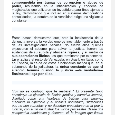
comprometida por tramas de corrupción o abuso de
poder
, resultando en la inhabilitación y condena de
magistrados que utilizaron su investidura para fines ajenos a
la ley, demostrando que incluso en sistemas democráticos
consolidados, la sombra de la venalidad exige una vigilancia
constante.
Estos casos demuestran que, ante la inexistencia de la
denuncia inversa, la verdad emerge inevitablemente a través
de las investigaciones penales. No fueron ellos quienes
expusieron el soborno para salvar la justicia; fueron las
evidencias de su
súbita y obscena riqueza, y el rastro de
sus operaciones ilícitas
, los que terminaron por exponerlos.
En el Zulia y el resto de Venezuela, en Brasil, en Italia, como
en España, la caída de estos funcionarios ratifica que, en el
submundo de la judicatura,
la única constante es que el
silencio termina cuando la justicia —la verdadera—
finalmente llega por ellos.
"¡Si no es contigo, que te resbale!:"
El presente texto
constituye un ejercicio de ficción jurídica y narrativa literaria,
diseñado como una hipótesis de trabajo para exponer,
mediante la hipérbole y el análisis doctrinario, situaciones
que no son correctas y no deberían presentarse en la praxis
judicial, con el fin de ilustrar los vicios procesales desde una
perspectiva académica y docente. Ni la imagen que ilustra