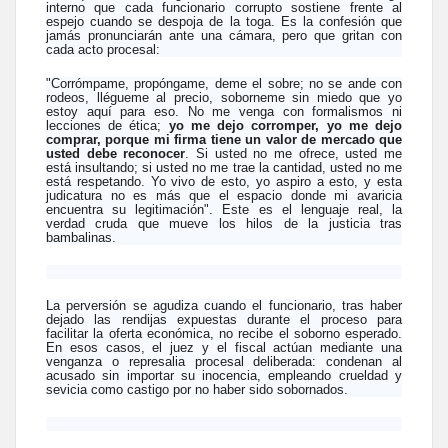
interno que cada funcionario corrupto sostiene frente al
espejo cuando se despoja de la toga. Es la confesión que
jamás pronunciarán ante una cámara, pero que gritan con
cada acto procesal:
"Corrómpame, propóngame, deme el sobre; no se ande con
rodeos, llégueme al precio, soborneme sin miedo que yo
estoy aquí para eso. No me venga con formalismos ni
lecciones de ética;
yo me dejo corromper, yo me dejo
comprar, porque mi firma tiene un valor de mercado que
usted debe reconocer
. Si usted no me ofrece, usted me
está insultando; si usted no me trae la cantidad, usted no me
está respetando. Yo vivo de esto, yo aspiro a esto, y esta
judicatura no es más que el espacio donde mi avaricia
encuentra su legitimación". Este es el lenguaje real, la
verdad cruda que mueve los hilos de la justicia tras
bambalinas.
La perversión se agudiza cuando el funcionario, tras haber
dejado las rendijas expuestas durante el proceso para
facilitar la oferta económica, no recibe el soborno esperado.
En esos casos, el juez y el fiscal actúan mediante una
venganza o represalia procesal deliberada: condenan al
acusado sin importar su inocencia, empleando crueldad y
sevicia como castigo por no haber sido sobornados.