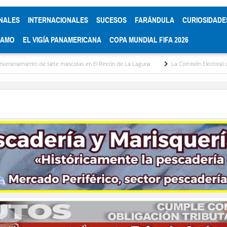
NALES
INTERNACIONALES
SUCESOS
FARÁNDULA
CURIOSIDADE
RAMO
EL VIGÍA PANAMERICANA
COPA MUNDIAL FIFA 2026
te mascotas en El Rincón de La Laguna
La Comisión Electoral del Colegio de Aboga