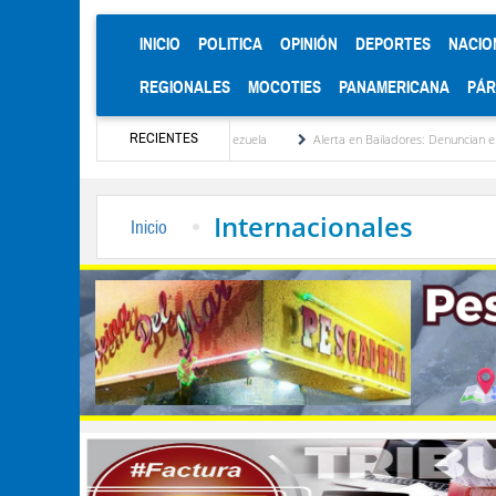
(CURRENT)
INICIO
POLITICA
OPINIÓN
DEPORTES
NACIO
REGIONALES
MOCOTIES
PANAMERICANA
PÁ
RECIENTES
tucionalización de Venezuela
Alerta en Bailadores: Denuncian envenenamiento de sie
Internacionales
Inicio