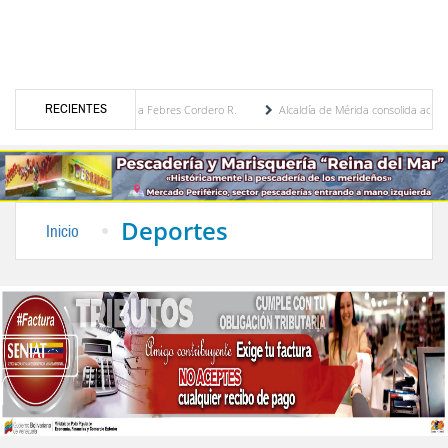
RECIENTES
égica por María Eugenia Febres Cordero R.
Alcaldía de Mérida consolida acuerdos con
ulevard de la Plaza Bolívar tras daños por lluvias
Gobierno de Trump considera como
Deportes
Inicio