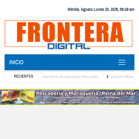
Mérida, Agosto Lunes 10, 2026, 06:48 am
INICIO
RECIENTES
evo transformador de potencia en la subestación Mucuchies
Gerardo Molina: “El legad
 tras una década de espera
Comercio entre Venezuela y EE. UU. crece 113 % y alcan