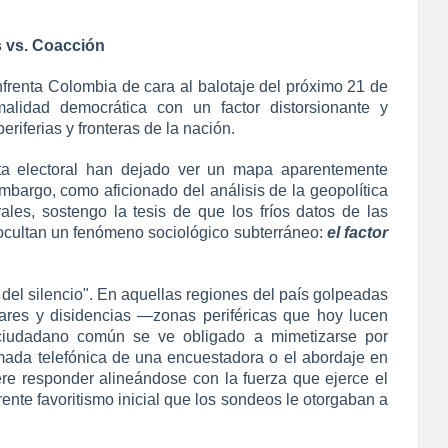
s vs. Coacción
frenta Colombia de cara al balotaje del próximo 21 de
malidad democrática con un factor distorsionante y
eriferias y fronteras de la nación.
lta electoral han dejado ver un mapa aparentemente
embargo, como aficionado del análisis de la geopolítica
les, sostengo la tesis de que los fríos datos de las
ocultan un fenómeno sociológico subterráneo:
el factor
 del silencio". En aquellas regiones del país golpeadas
ulares y disidencias —zonas periféricas que hoy lucen
l ciudadano común se ve obligado a mimetizarse por
amada telefónica de una encuestadora o el abordaje en
fiere responder alineándose con la fuerza que ejerce el
parente favoritismo inicial que los sondeos le otorgaban a