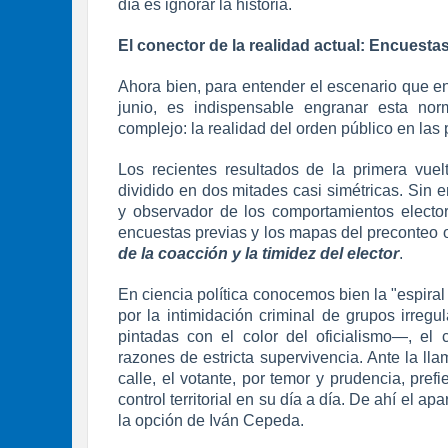
día es ignorar la historia.
El conector de la realidad actual: Encuesta
Ahora bien, para entender el escenario que en
junio, es indispensable engranar esta nor
complejo: la realidad del orden público en las p
Los recientes resultados de la primera vue
dividido en dos mitades casi simétricas. Sin 
y observador de los comportamientos electora
encuestas previas y los mapas del preconteo 
de la coacción y la timidez del elector
.
En ciencia política conocemos bien la "espiral
por la intimidación criminal de grupos irreg
pintadas con el color del oficialismo—, e
razones de estricta supervivencia. Ante la ll
calle, el votante, por temor y prudencia, pre
control territorial en su día a día. De ahí el a
la opción de Iván Cepeda.