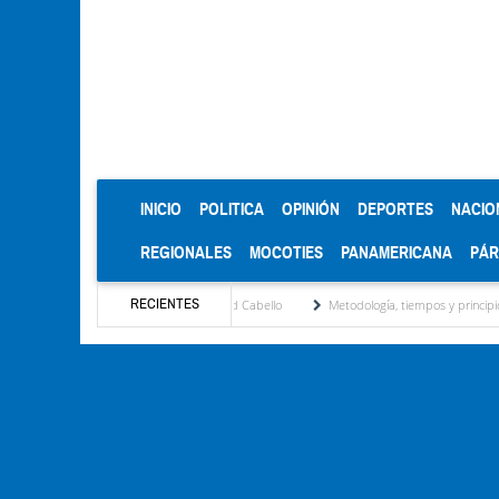
(CURRENT)
INICIO
POLITICA
OPINIÓN
DEPORTES
NACIO
REGIONALES
MOCOTIES
PANAMERICANA
PÁ
RECIENTES
" encabezado por José David Cabello
Metodología, tiempos y principios de la mesa de