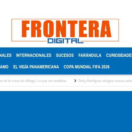
NALES
INTERNACIONALES
SUCESOS
FARÁNDULA
CURIOSIDADE
RAMO
EL VIGÍA PANAMERICANA
COPA MUNDIAL FIFA 2026
 diálogo: Lo que ven analistas
Delcy Rodríguez designa nuevas cabezas del área elé