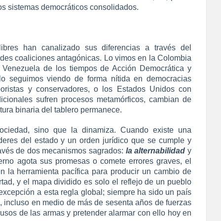
e los sistemas democráticos consolidados.
libres han canalizado sus diferencias a través del
ndes coaliciones antagónicas. Lo vimos en la Colombia
la Venezuela de los tiempos de Acción Democrática y
lo seguimos viendo de forma nítida en democracias
oristas y conservadores, o los Estados Unidos con
dicionales sufren procesos metamórficos, cambian de
ctura binaria del tablero permanece.
sociedad, sino que la dinamiza. Cuando existe una
deres del estado y un orden jurídico que se cumple y
través de dos mecanismos sagrados:
la alternabilidad
y
rno agota sus promesas o comete errores graves, el
 en la herramienta pacífica para producir un cambio de
rtad, y el mapa dividido es solo el reflejo de un pueblo
xcepción a esta regla global; siempre ha sido un país
s, incluso en medio de más de sesenta años de fuerzas
 usos de las armas y pretender alarmar con ello hoy en