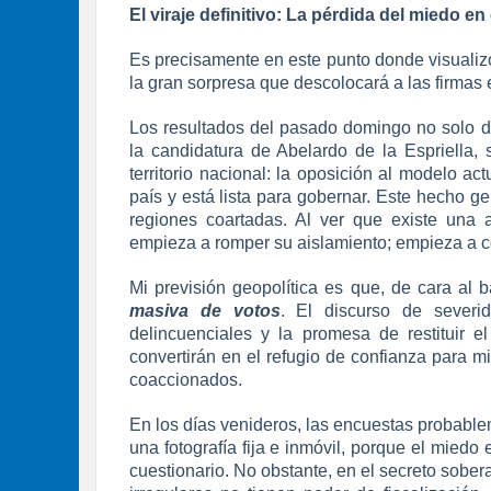
El viraje definitivo: La pérdida del miedo en 
Es precisamente en este punto donde visualizo,
la gran sorpresa que descolocará a las firmas
Los resultados del pasado domingo no solo dem
la candidatura de Abelardo de la Espriella,
territorio nacional: la oposición al modelo ac
país y está lista para gobernar. Este hecho g
regiones coartadas. Al ver que existe una al
empieza a romper su aislamiento; empieza a c
Mi previsión geopolítica es que, de cara al b
masiva de votos
. El discurso de severid
delincuenciales y la promesa de restituir e
convertirán en el refugio de confianza para m
coaccionados.
En los días venideros, las encuestas probabl
una fotografía fija e inmóvil, porque el mied
cuestionario. No obstante, en el secreto sober