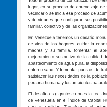
Todo el proceso de construcción de bien
lugar, en su proceso de aprendizaje de v
vecindario se inicia ese proceso de acu
y de virtudes que configuran sus posibil
familiar, colectivo y de las organizacione
En Venezuela tenemos un desafío monume
de vida de los hogares, cuidar la crianz
madres y su familia, fomentar el ap
mejoramiento sustantivo de la calidad d
abastecimiento de agua pura, la disposic
entorno sano. Y fomentar puestos de tra
satisfacer las necesidades de la poblac
persona humana y los ambientes natural
El desafío es gigantesco pues la realid
de Venezuela en el Índice de Capital H
nuestra realidad. Transformar el ento