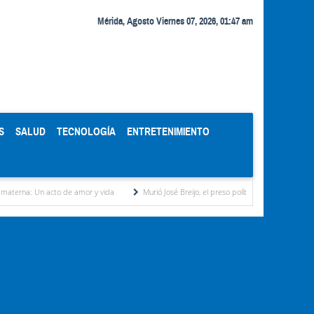
Mérida, Agosto Viernes 07, 2026, 01:47 am
S
SALUD
TECNOLOGÍA
ENTRETENIMIENTO
acto de amor y vida
Murió José Breijo, el preso político uruguayo-venezolano bajo arre