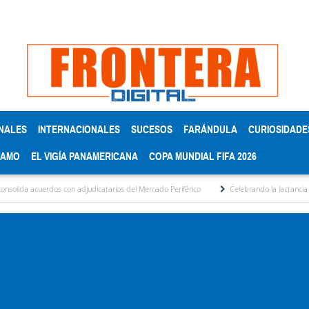
NALES
INTERNACIONALES
SUCESOS
FARÁNDULA
CURIOSIDADE
RAMO
EL VIGÍA PANAMERICANA
COPA MUNDIAL FIFA 2026
dos con adjudicatarios del Mercado Periférico
Celebrando la lactancia materna: Un 