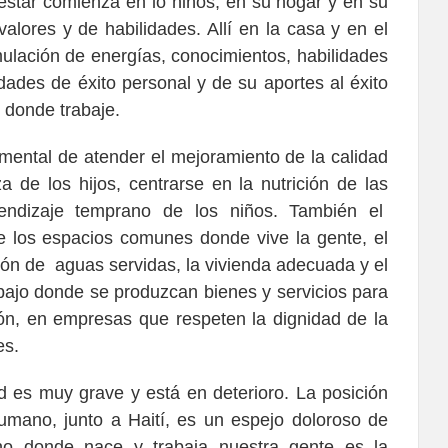
estar comienza en lo niños, en su hogar y en su
alores y de habilidades. Allí en la casa y en el
mulación de energías, conocimientos, habilidades
idades de éxito personal y de su aportes al éxito
s donde trabaje.
ntal de atender el mejoramiento de la calidad
a de los hijos, centrarse en la nutrición de las
rendizaje temprano de los niños. También el
e los espacios comunes donde vive la gente, el
ión de aguas servidas, la vivienda adecuada y el
bajo donde se produzcan bienes y servicios para
ión, en empresas que respeten la dignidad de la
es.
ad es muy grave y está en deterioro. La posición
umano, junto a Haití, es un espejo doloroso de
rno donde nace y trabaja nuestra gente es la