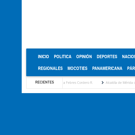
(CURRENT)
INICIO
POLITICA
OPINIÓN
DEPORTES
NACIO
REGIONALES
MOCOTIES
PANAMERICANA
PÁ
RECIENTES
a estratégica por María Eugenia Febres Cordero R.
Alcaldía de Mérida consolida acuer