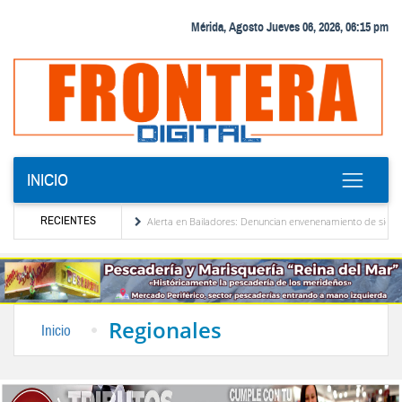
Mérida, Agosto Jueves 06, 2026, 06:15 pm
INICIO
RECIENTES
e Venezuela
Alerta en Bailadores: Denuncian envenenamiento de siete mascotas en E
s de los profesores en Venezuela
Delegación opositora encabezada por Dinorah Figuera
Regionales
Inicio