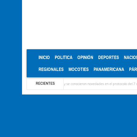
(CURRENT)
INICIO
POLITICA
OPINIÓN
DEPORTES
NACIO
REGIONALES
MOCOTIES
PANAMERICANA
PÁ
RECIENTES
a: Ya llegaron las delegaciones y se conocieron novedades en el protocolo del 7 de agosto