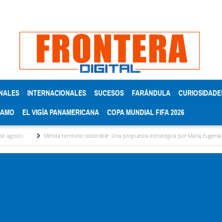
NALES
INTERNACIONALES
SUCESOS
FARÁNDULA
CURIOSIDADE
RAMO
EL VIGÍA PANAMERICANA
COPA MUNDIAL FIFA 2026
Mérida territorio sostenible: Una propuesta estratégica por María Eugenia Febres Cord