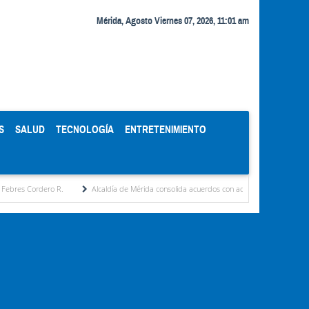
Mérida, Agosto Viernes 07, 2026, 11:01 am
S
SALUD
TECNOLOGÍA
ENTRETENIMIENTO
ero R.
Alcaldía de Mérida consolida acuerdos con adjudicatarios del Mercado Perifér