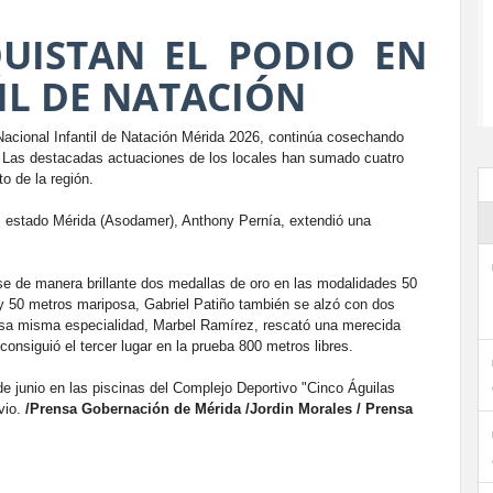
UISTAN EL PODIO EN
IL DE NATACIÓN
acional Infantil de Natación Mérida 2026, continúa cosechando
d. Las destacadas actuaciones de los locales han sumado cuatro
o de la región.
el estado Mérida (Asodamer), Anthony Pernía, extendió una
se de manera brillante dos medallas de oro en las modalidades 50
y 50 metros mariposa, Gabriel Patiño también se alzó con dos
esa misma especialidad, Marbel Ramírez, rescató una merecida
onsiguió el tercer lugar en la prueba 800 metros libres.
de junio en las piscinas del Complejo Deportivo "Cinco Águilas
vio.
/Prensa Gobernación de Mérida /Jordin Morales / Prensa