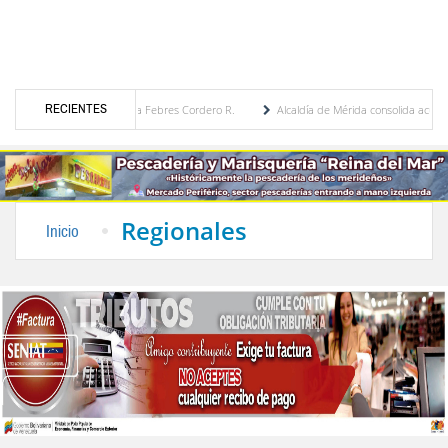
RECIENTES
égica por María Eugenia Febres Cordero R.
Alcaldía de Mérida consolida acuerdos con 
ulevard de la Plaza Bolívar tras daños por lluvias
Gobierno de Trump considera como 
Regionales
Inicio