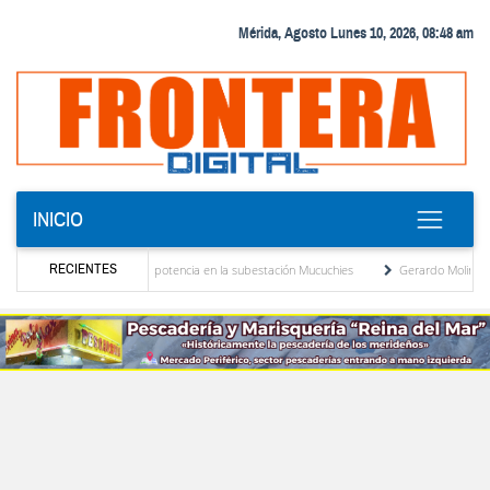
Mérida, Agosto Lunes 10, 2026, 08:48 am
INICIO
RECIENTES
nuevo transformador de potencia en la subestación Mucuchies
Gerardo Molina: “El leg
es tras una década de espera
Comercio entre Venezuela y EE. UU. crece 113 % y alc