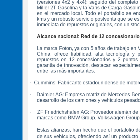
(versiones 4x2 y 4x4); seguido del complet
Miller 2T Gasolina y la Vans de Carga Gasoli
en el mercado local. Todo el portafolio se e
kms y un robusto servicio postventa que se es
inmediata de repuestos originales, con un sto
Alcance nacional: Red de 12 concesionario
La marca Foton, ya con 5 años de trabajo en 
China, ofrece fiabilidad, alta tecnología y
repuestos en 12 concesionarios y 2 puntos d
garantía de innovación, destacan especialm
entre las más importantes:
·
Cummins: Fabricante estadounidense de motores 
·
Daimler AG: Empresa matriz de Mercedes-Benz,
desarrollo de los camiones y vehículos pesado
·
ZF Friedrichshafen AG: Proveedor alemán de t
marcas como BMW Group, Volkswagen Group, S
Estas alianzas, han hecho que el portafolio d
de sus vehículos, ofreciendo así un producto 