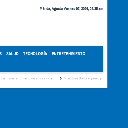
Mérida, Agosto Viernes 07, 2026, 02:35 am
S
SALUD
TECNOLOGÍA
ENTRETENIMIENTO
: Un acto de amor y vida
Murió José Breijo, el preso político uruguayo-venezolano bajo