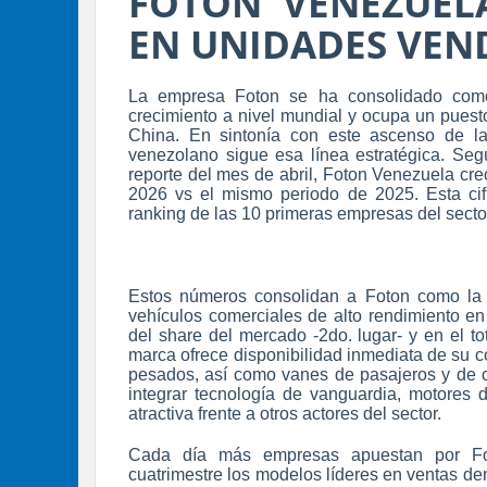
FOTON VENEZUEL
EN UNIDADES VEN
La empresa Foton se ha consolidado como
crecimiento a nivel mundial y ocupa un puest
China. En sintonía con este ascenso de l
venezolano sigue esa línea estratégica. Se
reporte del mes de abril, Foton Venezuela cre
2026 vs el mismo periodo de 2025. Esta cif
ranking de las 10 primeras empresas del sect
Estos números consolidan a Foton como la 
vehículos comerciales de alto rendimiento e
del share del mercado -2do. lugar- y en el to
marca ofrece disponibilidad inmediata de su c
pesados, así como vanes de pasajeros y de ca
integrar tecnología de vanguardia, motores d
atractiva frente a otros actores del sector.
Cada día más empresas apuestan por Foto
cuatrimestre los modelos líderes en ventas den