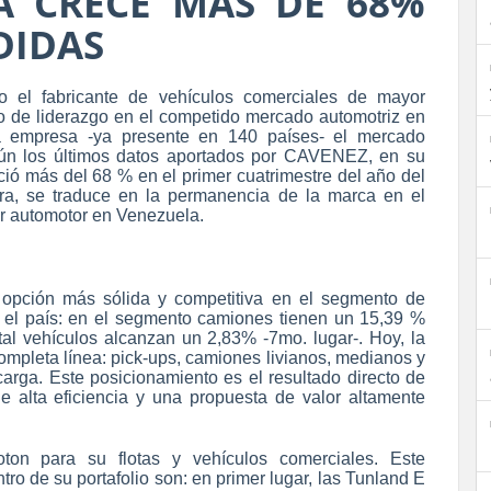
A CRECE MÁS DE 68%
DIDAS
 el fabricante de vehículos comerciales de mayor
o de liderazgo en el competido mercado automotriz en
a empresa -ya presente en 140 países- el mercado
gún los últimos datos aportados por CAVENEZ, en su
ció más del 68 % en el primer cuatrimestre del año del
ra, se traduce en la permanencia de la marca en el
or automotor en Venezuela.
opción más sólida y competitiva en el segmento de
n el país: en el segmento camiones tienen un 15,39 %
tal vehículos alcanzan un 2,83% -7mo. lugar-. Hoy, la
ompleta línea: pick-ups, camiones livianos, medianos y
rga. Este posicionamiento es el resultado directo de
e alta eficiencia y una propuesta de valor altamente
n para su flotas y vehículos comerciales. Este
tro de su portafolio son: en primer lugar, las Tunland E