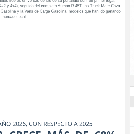
los líderes en ventas dentro de su portafolio son: en primer lugar,
 4x2 y 4x4); seguido del completo Auman R 45T; las Truck Mate Cava
T Gasolina y la Vans de Carga Gasolina, modelos que han ido ganando
l mercado local
AÑO 2026, CON RESPECTO A 2025