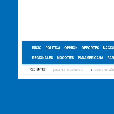
(CURRENT)
INICIO
POLITICA
OPINIÓN
DEPORTES
NACIO
REGIONALES
MOCOTIES
PANAMERICANA
PÁ
RECIENTES
puesta estratégica por María Eugenia Febres Cordero R.
Alcaldía de Mérida consolida