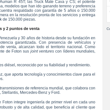
o Auman R 45T; las Truck Mate Cava y CS; el potente
na, modelos que han ido ganando terreno y preferencia
ncuentra respaldado con garantía de 5 años o 150.000
mera en la resolución pronta de los servicios y entrega
ck de 150.000 piezas.
s y 2 puntos de venta
Co
Venezuela y 30 años de historia desde su fundación en
 potencia garantizada. Con presencia de vehículos y
e venta, alcanzan todo el territorio nacional. Como
ente de Foton sus
joint ventures
con líderes mundiales,
diésel, reconocido por su fiabilidad y rendimiento.
 que aporta tecnología y conocimientos clave para el
s.
ransmisiones de referencia mundial, que colabora con
tellantis, Mercedes-Benz y Ford.
e Foton integre ingeniería de primer nivel en cada uno
robusto y de alta calidad, que beneficia al cliente que