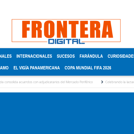
NALES
INTERNACIONALES
SUCESOS
FARÁNDULA
CURIOSIDADE
RAMO
EL VIGÍA PANAMERICANA
COPA MUNDIAL FIFA 2026
 acuerdos con adjudicatarios del Mercado Periférico
Celebrando la lactancia materna