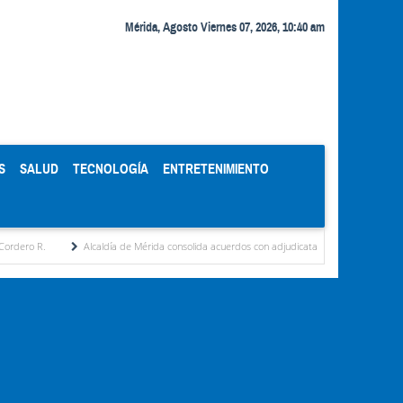
Mérida, Agosto Viernes 07, 2026, 10:40 am
S
SALUD
TECNOLOGÍA
ENTRETENIMIENTO
Alcaldía de Mérida consolida acuerdos con adjudicatarios del Mercado Periférico