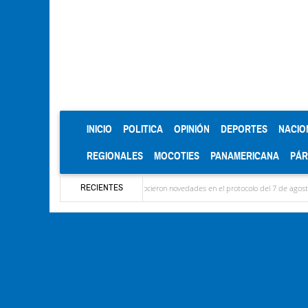
(CURRENT)
INICIO
POLITICA
OPINIÓN
DEPORTES
NACIO
REGIONALES
MOCOTIES
PANAMERICANA
PÁ
RECIENTES
ron las delegaciones y se conocieron novedades en el protocolo del 7 de agosto
Mérid