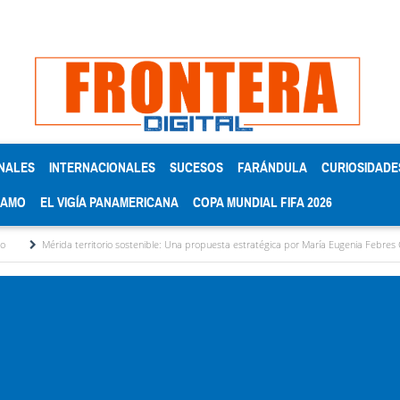
NALES
INTERNACIONALES
SUCESOS
FARÁNDULA
CURIOSIDADE
RAMO
EL VIGÍA PANAMERICANA
COPA MUNDIAL FIFA 2026
a territorio sostenible: Una propuesta estratégica por María Eugenia Febres Cordero R.