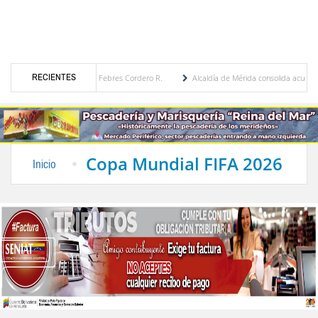
RECIENTES
ica por María Eugenia Febres Cordero R.
Alcaldía de Mérida consolida acuerdos con ad
evard de la Plaza Bolívar tras daños por lluvias
Gobierno de Trump considera como “u
Copa Mundial FIFA 2026
Inicio