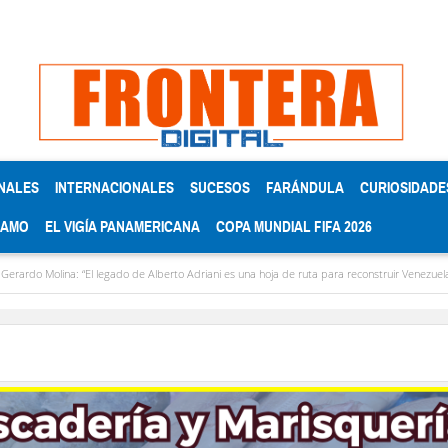
NALES
INTERNACIONALES
SUCESOS
FARÁNDULA
CURIOSIDADE
RAMO
EL VIGÍA PANAMERICANA
COPA MUNDIAL FIFA 2026
lina: “El legado de Alberto Adriani es una hoja de ruta para reconstruir Venezuela”
D