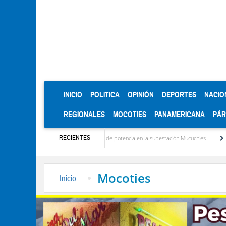
(CURRENT)
INICIO
POLITICA
OPINIÓN
DEPORTES
NACIO
REGIONALES
MOCOTIES
PANAMERICANA
PÁ
RECIENTES
talación de nuevo transformador de potencia en la subestación Mucuchies
Gerardo Mo
Mocoties
Inicio