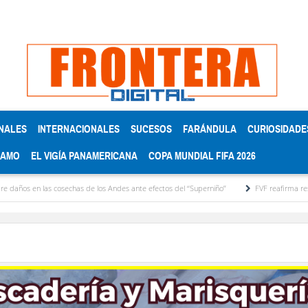
NALES
INTERNACIONALES
SUCESOS
FARÁNDULA
CURIOSIDADE
RAMO
EL VIGÍA PANAMERICANA
COPA MUNDIAL FIFA 2026
en las cosechas de los Andes ante efectos del ‘‘Superniño’’
FVF reafirma respaldo a Gi