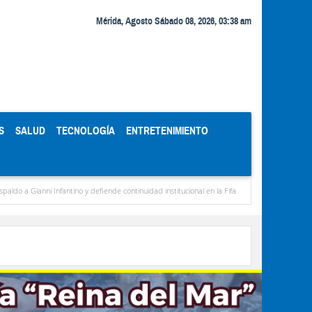
Mérida, Agosto Sábado 08, 2026, 03:38 am
S
SALUD
TECNOLOGÍA
ENTRETENIMIENTO
anni Infantino y defiende continuidad institucional en la Fifa
Organismos públicos re