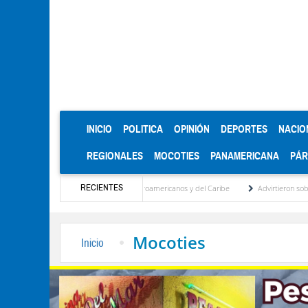
(CURRENT)
INICIO
POLITICA
OPINIÓN
DEPORTES
NACIO
REGIONALES
MOCOTIES
PANAMERICANA
PÁ
RECIENTES
edallas de oro en los Juegos Centroamericanos y del Caribe
Advirtieron sobre daños 
Mocoties
Inicio