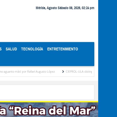
Mérida, Agosto Sábado 08, 2026, 02:24 pm
S
SALUD
TECNOLOGÍA
ENTRETENIMIENTO
más! por Rafael Augusto López
CIEPROL-ULA distingue al municipio Zea como "Munic