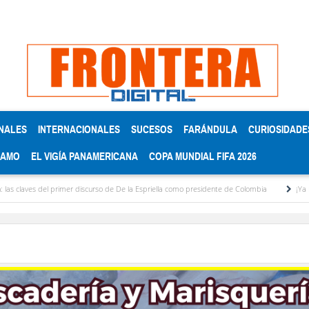
NALES
INTERNACIONALES
SUCESOS
FARÁNDULA
CURIOSIDADE
RAMO
EL VIGÍA PANAMERICANA
COPA MUNDIAL FIFA 2026
 del primer discurso de De la Espriella como presidente de Colombia
¡Ya no aguanto 