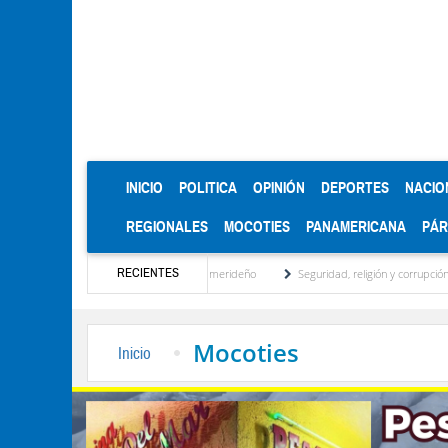
(CURRENT)
INICIO
POLITICA
OPINIÓN
DEPORTES
NACIO
REGIONALES
MOCOTIES
PANAMERICANA
PÁ
RECIENTES
tidad regional, motor turístico merideño
Seguridad, religión y corrupción: las claves
Mocoties
Inicio